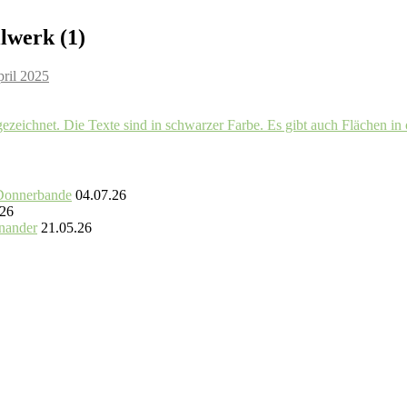
lwerk (1)
ril 2025
 Donnerbande
04.07.26
.26
inander
21.05.26