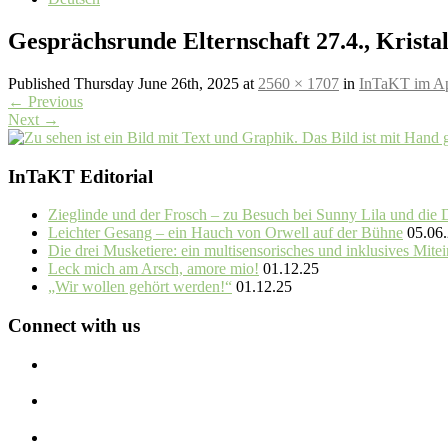
Gesprächsrunde Elternschaft 27.4., Kristal
Published
Thursday June 26th, 2025
at
2560 × 1707
in
InTaKT im Ap
←
Previous
Next
→
InTaKT Editorial
Zieglinde und der Frosch – zu Besuch bei Sunny Lila und die
Leichter Gesang – ein Hauch von Orwell auf der Bühne
05.06
Die drei Musketiere: ein multisensorisches und inklusives Mite
Leck mich am Arsch, amore mio!
01.12.25
„Wir wollen gehört werden!“
01.12.25
Connect with us