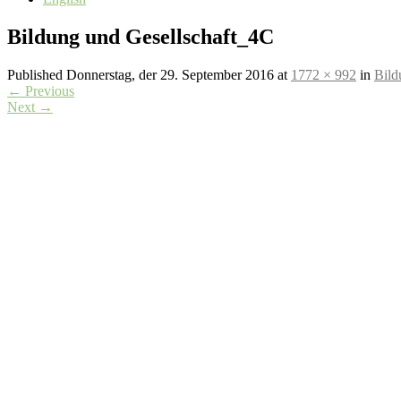
Bildung und Gesellschaft_4C
Published
Donnerstag, der 29. September 2016
at
1772 × 992
in
Bild
←
Previous
Next
→
InTaKT Redaktion
Zieglinde und der Frosch – zu Besuch bei Sunny Lila und die
Leichter Gesang – ein Hauch von Orwell auf der Bühne
05.06
Die drei Musketiere: ein multisensorisches und inklusives Mite
Leck mich am Arsch, amore mio!
01.12.25
„Wir wollen gehört werden!“
01.12.25
Connect with us