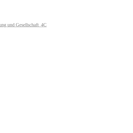
ung und Gesellschaft_4C
 Donnerbande
04.07.26
.26
inander
21.05.26